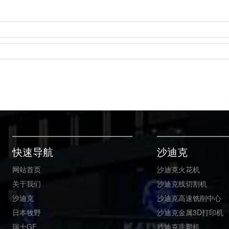
快速导航
沙迪克
网站首页
沙迪克火花机
关于我们
沙迪克线切割机
沙迪克
沙迪克高速铣削中心
日本牧野
沙迪克金属3D打印机
瑞士GF
沙迪克注塑机