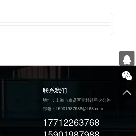
联系我们
地址：上海市奉贤区青村镇星火公路
邮箱：15901987988@163.com
17712263768
15901987988