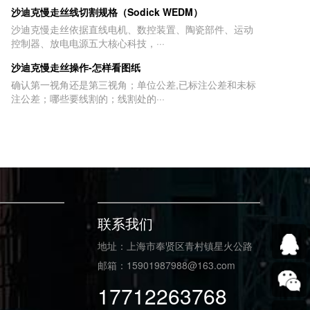
沙迪克慢走丝线切割规格（Sodick WEDM）
沙迪克慢走丝依据直线电机、数控装置、陶瓷部件、运动
控制器、放电电源五大核心科技，···
沙迪克慢走丝操作-怎样看图纸
确认第一视角还是第三视角；单位公差,已标注公差和未标
注公差；哪些要线割的；线割处的···
联系我们
地址：上海市奉贤区青村镇星火公路
邮箱：15901987988@163.com
17712263768