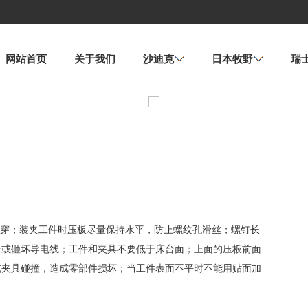
网站首页
关于我们
沙迪克
日本牧野
瑞
有打穿；装夹工件时压板尽量保持水平，防止螺纹孔滑丝；螺钉长
台或砸坏导电线；工件和夹具不要低于床台面；上面的压板前面
或夹具碰撞，造成零部件损坏；当工件表面不平时不能用贴面加