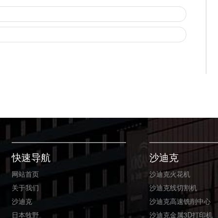
快速导航
沙迪克
网站首页
沙迪克火花机
关于我们
沙迪克线切割机
沙迪克
沙迪克高速铣削中心
日本牧野
沙迪克金属3D打印机