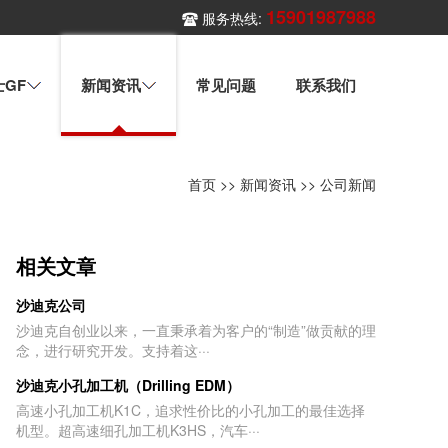
15901987988
服务热线:
士GF
新闻资讯
常见问题
联系我们
首页
>>
新闻资讯
>>
公司新闻
相关文章
沙迪克公司
沙迪克自创业以来，一直秉承着为客户的“制造”做贡献的理
念，进行研究开发。支持着这···
沙迪克小孔加工机（Drilling EDM）
高速小孔加工机K1C，追求性价比的小孔加工的最佳选择
机型。超高速细孔加工机K3HS，汽车···