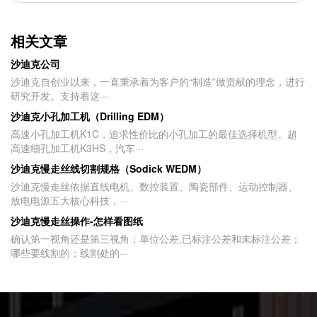
相关文章
沙迪克公司
沙迪克自创业以来，一直秉承着为客户的“制造”做贡献的理念，进行
研究开发。支持着这···
沙迪克小孔加工机（Drilling EDM）
高速小孔加工机K1C，追求性价比的小孔加工的最佳选择机型。超
高速细孔加工机K3HS，汽车···
沙迪克慢走丝线切割规格（Sodick WEDM）
沙迪克慢走丝依据直线电机、数控装置、陶瓷部件、运动控制器、
放电电源五大核心科技，···
沙迪克慢走丝操作-怎样看图纸
确认第一视角还是第三视角；单位公差,已标注公差和未标注公差；
哪些要线割的；线割处的···