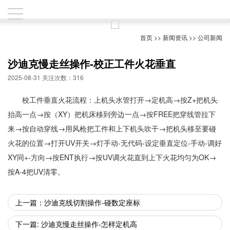
首页
>>
新闻资讯
>>
公司新闻
沙迪克慢走丝操作-校正工件火花垂直
2025-08-31 关注次数：316
校工件垂直火花流程：上机头水管打开→定机高→按Z+把机头
抬高一点→按（XY）把机床移到旁边一点→按FREE把穿线管拉下
来→按自动穿线→用风枪把工件和上下机头吹干→把机头移至要碰
火花的位置→打开UV开关→灯手动-无代码-设定垂直定位-手动-调好
XY同+-方向→按ENT执行→按UV调火花直到上下火花均匀为OK→
按A-4把UV清零。
上一篇：沙迪克线切割操作-碰数定座标
下一篇: 沙迪克慢走丝操作-怎样定机高