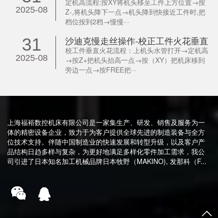
定机高流程:按XY将机头移至工件上方位置→按
2025-08
Z-,将机头降下一点→机头降到快接近工件时,把
档位按到2档→慢慢···
沙迪克慢走丝操作-校正工件火花垂直
31
校工件垂直火花流程：上机头水管打开→定机高
2025-08
→按Z+把机头抬高一点→按（XY）把机床移到
旁边一点→按FREE把···
上海福裕数控机床有限公司是一家集生产、研发、销售及服务为一
体的精密设备企业，致力于为客户提供全球先进的制造装备与全方
位技术支持。伴随中国制造业的快速发展和转型升级，以及客户产
品结构日趋多样与复杂，为更好地满足多样化零件加工需求，我公
司引进了日本知名加工机械品牌日本牧野（MAKINO), 发那科（F...