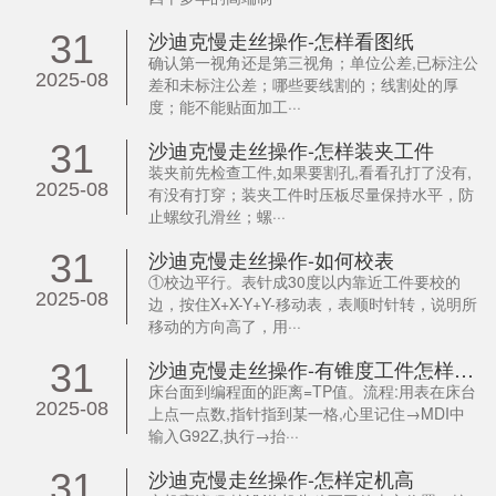
沙迪克慢走丝操作-怎样看图纸
31
确认第一视角还是第三视角；单位公差,已标注公
2025-08
差和未标注公差；哪些要线割的；线割处的厚
度；能不能贴面加工···
沙迪克慢走丝操作-怎样装夹工件
31
装夹前先检查工件,如果要割孔,看看孔打了没有,
2025-08
有没有打穿；装夹工件时压板尽量保持水平，防
止螺纹孔滑丝；螺···
沙迪克慢走丝操作-如何校表
31
①校边平行。表针成30度以内靠近工件要校的
2025-08
边，按住X+X-Y+Y-移动表，表顺时针转，说明所
移动的方向高了，用···
沙迪克慢走丝操作-有锥度工件怎样设置TP值
31
床台面到编程面的距离=TP值。流程:用表在床台
2025-08
上点一点数,指针指到某一格,心里记住→MDI中
输入G92Z,执行→抬···
沙迪克慢走丝操作-怎样定机高
31