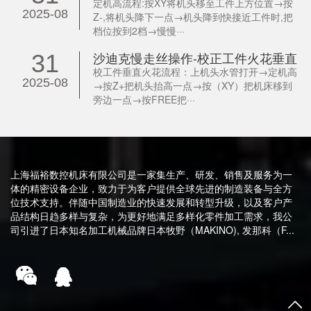
定机高流程:按XY将机头移至工件上方位置→按
2025-08
Z-,将机头降下一点→机头降到快接近工件时,把
档位按到2档→慢慢···
沙迪克慢走丝操作-校正工件火花垂直
31
校工件垂直火花流程：上机头水管打开→定机高
2025-08
→按Z+把机头抬高一点→按（XY）把机床移到
旁边一点→按FREE把···
上海福裕数控机床有限公司是一家集生产、研发、销售及服务为一
体的精密设备企业，致力于为客户提供全球先进的制造装备与全方
位技术支持。伴随中国制造业的快速发展和转型升级，以及客户产
品结构日趋多样与复杂，为更好地满足多样化零件加工需求，我公
司引进了日本知名加工机械品牌日本牧野（MAKINO), 发那科（F...