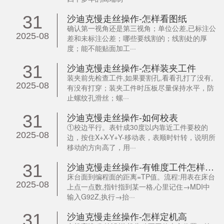
沙迪克慢走丝操作-怎样看图纸
31
确认第一视角还是第三视角；单位公差,已标注公
2025-08
差和未标注公差；哪些要线割的；线割处的厚
度；能不能贴面加工···
沙迪克慢走丝操作-怎样装夹工件
31
装夹前先检查工件,如果要割孔,看看孔打了没有,
2025-08
有没有打穿；装夹工件时压板尽量保持水平，防
止螺纹孔滑丝；螺···
沙迪克慢走丝操作-如何校表
31
①校边平行。表针成30度以内靠近工件要校的
2025-08
边，按住X+X-Y+Y-移动表，表顺时针转，说明所
移动的方向高了，用···
沙迪克慢走丝操作-有锥度工件怎样设置TP值
31
床台面到编程面的距离=TP值。流程:用表在床台
2025-08
上点一点数,指针指到某一格,心里记住→MDI中
输入G92Z,执行→抬···
沙迪克慢走丝操作-怎样定机高
31